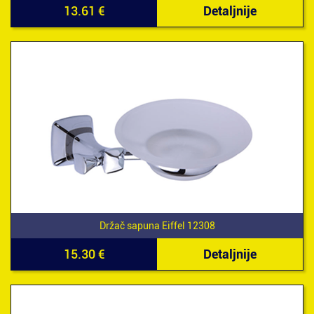
13.61 €
Detaljnije
Držač sapuna Eiffel 12308
15.30 €
Detaljnije