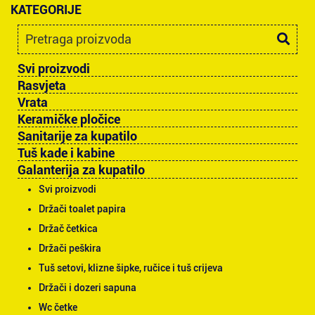
KATEGORIJE
Svi proizvodi
Rasvjeta
Vrata
Keramičke pločice
Sanitarije za kupatilo
Tuš kade i kabine
Galanterija za kupatilo
Svi proizvodi
Držači toalet papira
Držač četkica
Držači peškira
Tuš setovi, klizne šipke, ručice i tuš crijeva
Držači i dozeri sapuna
Wc četke