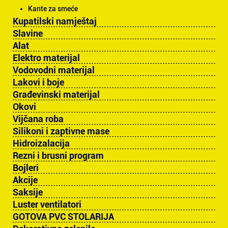
Kante za smeće
Kupatilski namještaj
Slavine
Alat
Elektro materijal
Vodovodni materijal
Lakovi i boje
Građevinski materijal
Okovi
Vijčana roba
Silikoni i zaptivne mase
Hidroizalacija
Rezni i brusni program
Bojleri
Akcije
Saksije
Luster ventilatori
GOTOVA PVC STOLARIJA