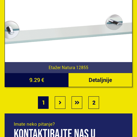
Etažer Natura 12855
9.29 €
Detaljnije
1
2
Imate neko pitanje?
KONTAKTIRAJTE NAS U