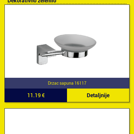
Dekorativno zelenilo
Drzac sapuna 16117
11.19 €
Detaljnije