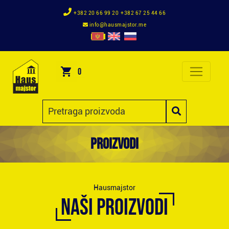
+382 20 66 99 20
+382 67 25 44 66
info@hausmajstor.me
0
Proizvodi
Hausmajstor
NAŠI PROIZVODI