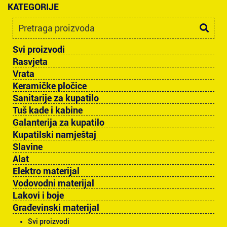
KATEGORIJE
Svi proizvodi
Rasvjeta
Vrata
Keramičke pločice
Sanitarije za kupatilo
Tuš kade i kabine
Galanterija za kupatilo
Kupatilski namještaj
Slavine
Alat
Elektro materijal
Vodovodni materijal
Lakovi i boje
Građevinski materijal
Svi proizvodi