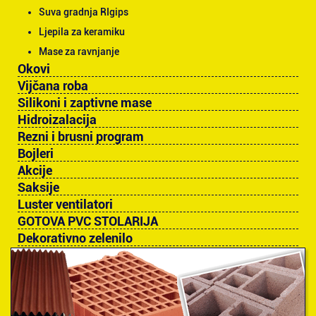
Suva gradnja RIgips
Ljepila za keramiku
Mase za ravnjanje
Okovi
Vijčana roba
Silikoni i zaptivne mase
Hidroizalacija
Rezni i brusni program
Bojleri
Akcije
Saksije
Luster ventilatori
GOTOVA PVC STOLARIJA
Dekorativno zelenilo