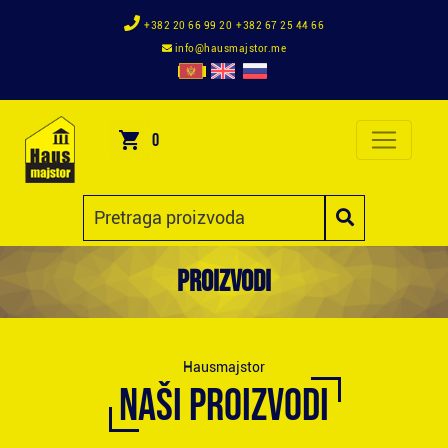
+382 20 66 99 20
+382 67 25 44 66
info@hausmajstor.me
0
Proizvodi
Hausmajstor
NAŠI PROIZVODI