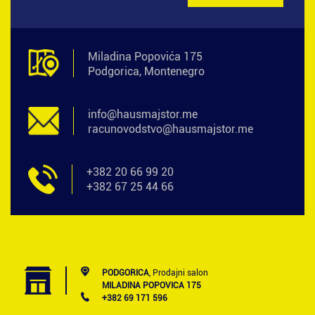
Miladina Popovića 175
Podgorica, Montenegro
info@hausmajstor.me
racunovodstvo@hausmajstor.me
+382 20 66 99 20
+382 67 25 44 66
PODGORICA
, Prodajni salon
MILADINA POPOVICA 175
+382 69 171 596